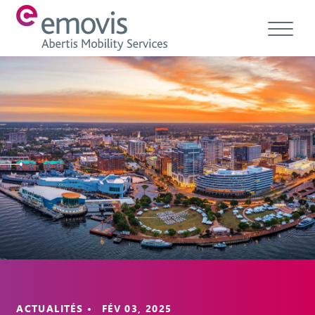
À propos
Produits
Services et Solutions
Emovis Hub
Contact
Carrières
Éthique & conformité
ACTUALITÉS • FÉV 03, 2025
FR