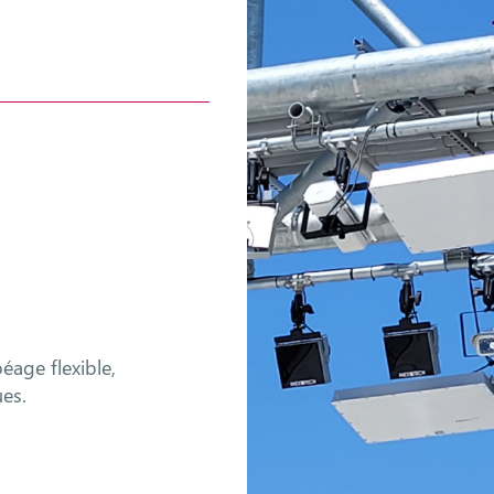
péage flexible,
ues.