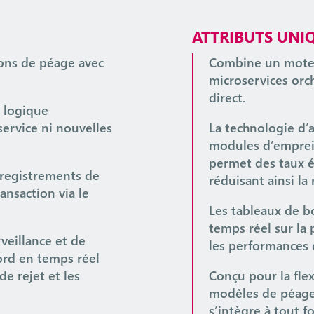
ATTRIBUTS UNI
ions de péage avec
Combine un moteu
microservices orc
direct.
a logique
service ni nouvelles
La technologie d’
modules d’empreint
permet des taux é
nregistrements de
réduisant ainsi la
ansaction via le
Les tableaux de b
temps réel sur la 
eillance et de
les performances 
ord en temps réel
de rejet et les
Conçu pour la flex
modèles de péage,
s’intègre à tout 