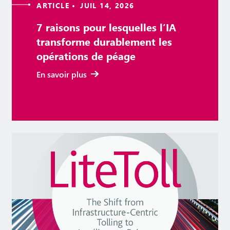
ARTICLE • JUIL 14, 2026
7 raisons pour lesquelles l’IA
transforme durablement les
opérations de péage
En savoir plus