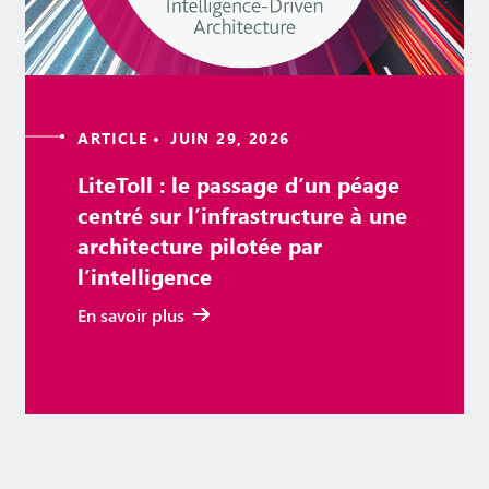
ARTICLE • JUIN 29, 2026
LiteToll : le passage d’un péage
centré sur l’infrastructure à une
architecture pilotée par
l’intelligence
En savoir plus