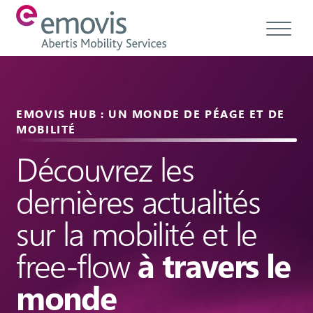
À propos
EMOVIS HUB : UN MONDE DE PÉAGE ET DE
Produits
MOBILITÉ
Découvrez les
Services et Solutions
dernières actualités
Emovis Hub
Contact
sur la mobilité et le
Carrières
free-flow
à travers le
Éthique & conformité
monde
FR