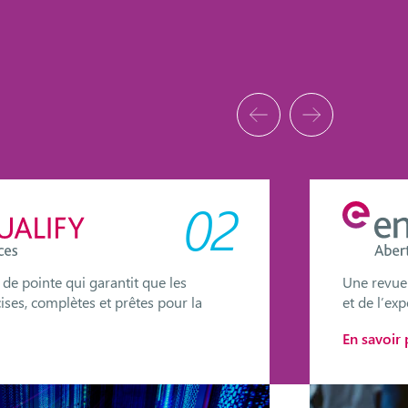
02
de pointe qui garantit que les
Une revue 
ses, complètes et prêtes pour la
et de l’ex
En savoir 