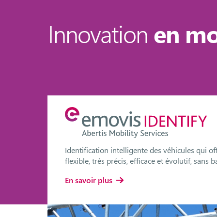
Innovation
en m
5
es,
Identification intelligente des véhicules qui o
flexible, très précis, efficace et évolutif, sans
En savoir plus