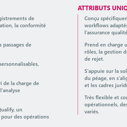
ATTRIBUTS UNI
gistrements de
Conçu spécifiquem
ation, la conformité
workflows adaptés à
l’assurance qualit
es passages de
Prend en charge u
rôles, la gestion d
de rejet.
personnalisables,
.
S’appuie sur la s
du péage, en s’ali
i de la charge de
et les cadres jurid
 l’analyse
Très flexible et c
opérationnels, de
ualify, un
variés.
 pour des opérations