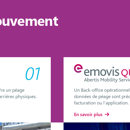
ouvement
01
ffre un péage
Un Back-office opérationnel 
 barrières physiques.
données de péage sont préci
facturation ou l’application.
En savoir plus