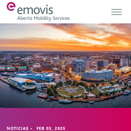
Acerca de
Productos
Servicios y soluciones
Emovis Hub
Contacto
Empleo
Ética & Cumplimiento
NOTICIAS • FEB 03, 2025
ES