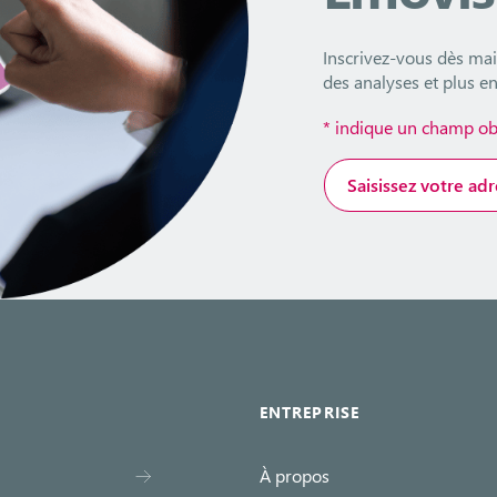
Inscrivez-vous dès mai
des analyses et plus e
*
indique un champ obl
Adresse
e-
mail
*
ENTREPRISE
À propos