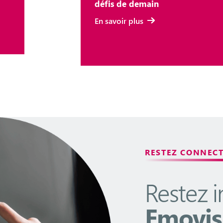
défis de demain
En savoir plus
RESTEZ CONNEC
Restez 
Emovis