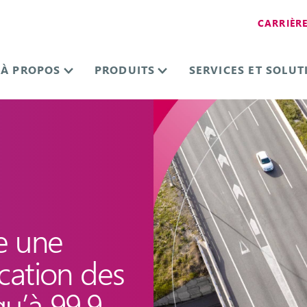
CARRIÈR
À PROPOS
PRODUITS
SERVICES ET SOLUT
e une
ication des
qu’à 99,9