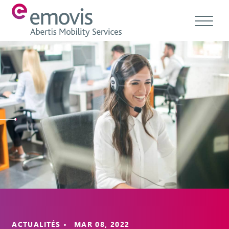
À propos
Produits
Services et Solutions
Emovis Hub
Contact
Carrières
Éthique & conformité
ACTUALITÉS • MAR 08, 2022
FR