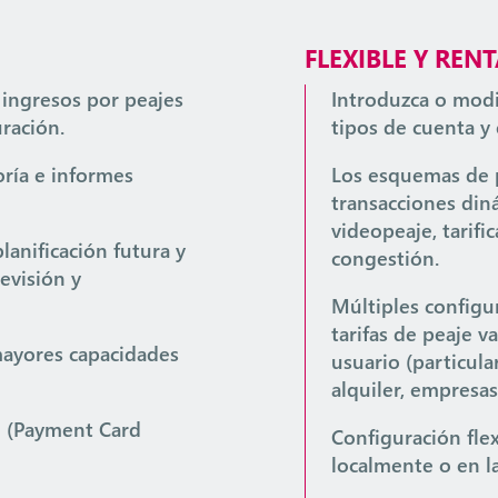
FLEXIBLE Y REN
 ingresos por peajes
Introduzca o modi
uración.
tipos de cuenta y 
oría e informes
Los esquemas de p
transacciones diná
videopeaje, tarifi
lanificación futura y
congestión.
evisión y
Múltiples configu
tarifas de peaje va
mayores capacidades
usuario (particula
alquiler, empresa
I (Payment Card
Configuración flex
localmente o en l