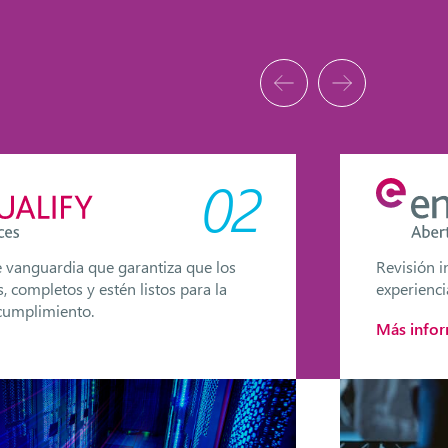
02
e vanguardia que garantiza que los
Revisión i
, completos y estén listos para la
experienci
 cumplimiento.
Más info