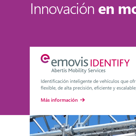
Innovación
en m
5
Identificación inteligente de vehículos que of
a
flexible, de alta precisión, eficiente y escalable
Más información