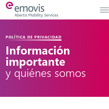
Acerca de
POLÍTICA DE PRIVACIDAD
Productos
Información
Servicios y soluciones
importante
Emovis Hub
y quiénes somos
Contacto
Empleo
Ética & Cumplimiento
ES