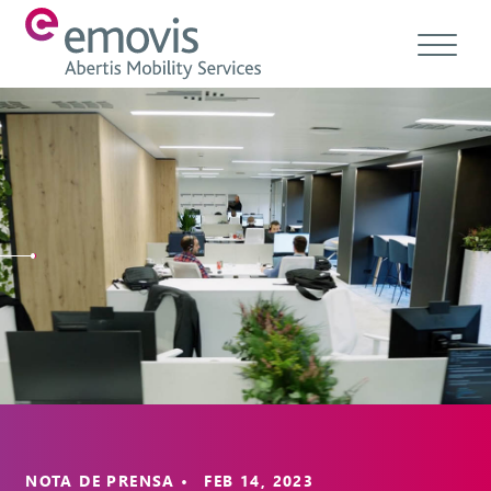
Acerca de
Productos
Servicios y soluciones
Emovis Hub
Contacto
Empleo
Ética & Cumplimiento
NOTA DE PRENSA • FEB 14, 2023
ES