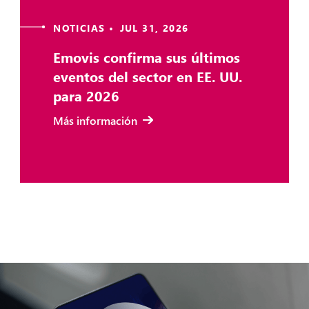
NOTICIAS • JUL 31, 2026
Emovis confirma sus últimos
eventos del sector en EE. UU.
para 2026
Más información