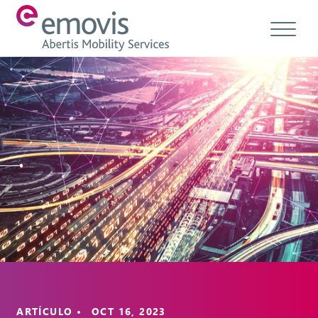
Acerca de
Productos
Servicios y soluciones
Emovis Hub
Contacto
Empleo
Ética & Cumplimiento
ARTÍCULO • OCT 16, 2023
ES