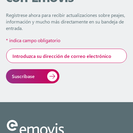
Regístrese ahora para recibir actualizaciones sobre peajes,
información y mucho más directamente en su bandeja de
entrada.
*
indica campo obligatorio
Dirección
de
correo
electrónico
*