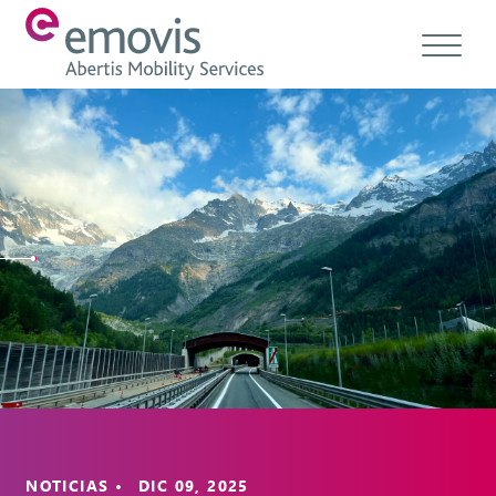
Acerca de
Productos
Servicios y soluciones
Emovis Hub
Contacto
Empleo
Ética & Cumplimiento
NOTICIAS • DIC 09, 2025
ES